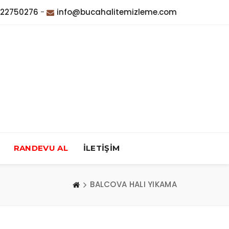
322750276
-
info@bucahalitemizleme.com
RANDEVU AL
İLETİŞİM
BALCOVA HALI YIKAMA