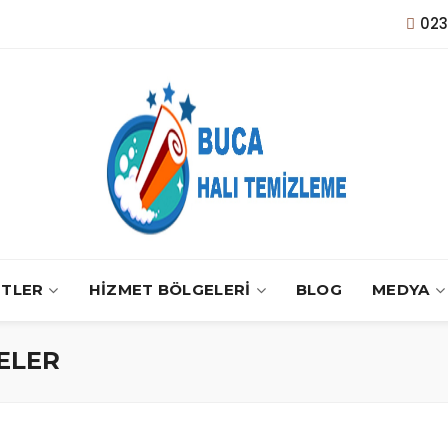
02
ETLER
HİZMET BÖLGELERİ
BLOG
MEDYA
ELER